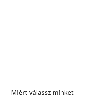
Tai-chi gyakorlás
A test, lélek és szellem harmóniája
Órarend megtekintése
Miért válassz minket
Odafigyelünk minden tornázni