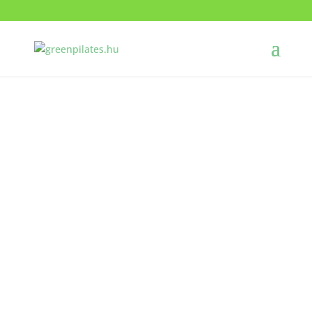
Egyensúly a testnek és
léleknek
Esztergom szíveben találod stúdiónkat, ahol
kellemes környezetben gyakorolhatod velünk a
Pilates-torna művészetét.