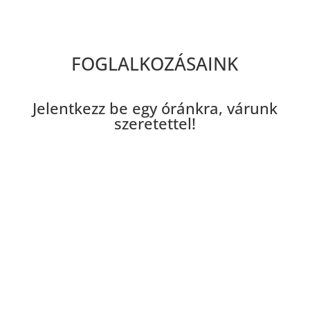
FOGLALKOZÁSAINK
Jelentkezz be egy óránkra, várunk
szeretettel!
Reformer Pilates
Csoportos edzés, Pilates-gépekkel
Személyi edzés
Egyénre szabott edzéstervvel