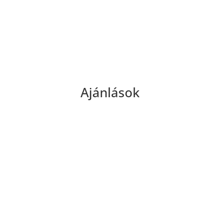
teljesítményre és tudatosabb életmódra.
Ajánlások
Mit mondanak rólunk?
„Amióta Pilates-ezek, elmúlt a hátfájásom!
Sok különféle módszert kipróbáltam már –
de a Pilatesben találtam a természetes
megoldásra!”